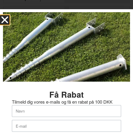
Jordskrue, U type,
68/685mm
På lager
145.00
kr.
Jordskrue, U type,
68/885mm
Få Rabat
På lager
170.00
kr.
Tilmeld dig vores e-mails og få en rabat på 100 DKK