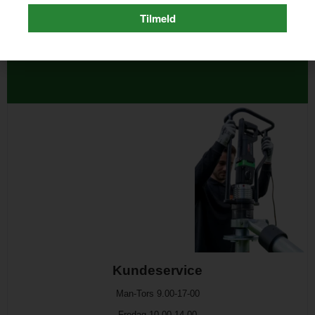
Har du brug for hjælp til dit valg? Ring fra 8:00
Tilmeld
til 17:00 på
52518734
eller send en besked
på Messenger
Kundeservice
Man-Tors 9.00-17-00
Fredag 10.00-14.00