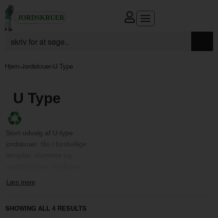
Hjem
›
Jordskruer
›
U Type
U Type
Stort udvalg af U-type
jordskruer
: fås i forskellige
længder, diametre og
godstykkelser.
Holdbare
fundamenter i galvaniseret stål,
designet til at modstå forskellige
vejrforhold.
SHOWING ALL 4 RESULTS